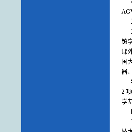
A
镇
课
国
器、
2
学基
技