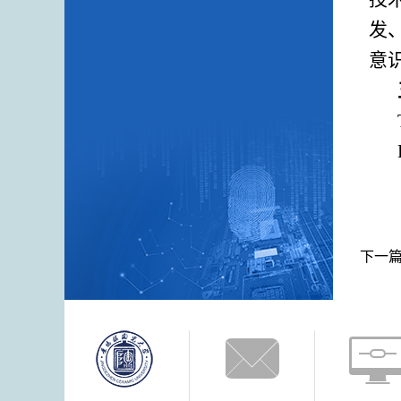
发
意
下一