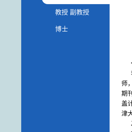
教授 副教授
博士
师
期
盖
津