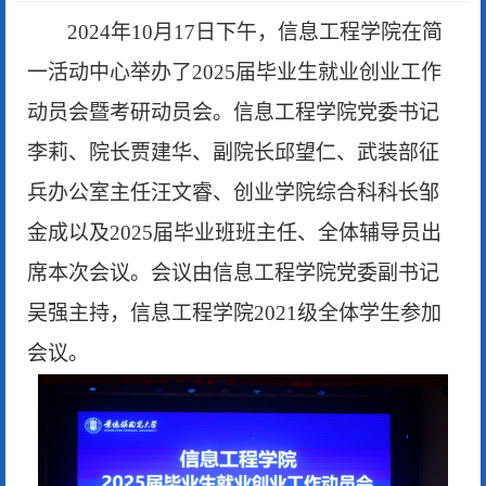
2024年10月1
7
日下午，
信息工程
学院在
简
一活动中心
举办了
2025届毕业生就业
创业工作
动员
会
暨考研动员会。信息工程学院党委书记
李莉、院长贾建华、副院长邱望仁
、
武装部征
兵办公室主任汪文睿、创业学院综合科科长邹
金成
以及
202
5
届毕业班班主任、全体辅导员出
席本次会议。会议由信息工程学院党委副书记
吴强主持，信息工程学院
2021级全体学生参加
会议
。