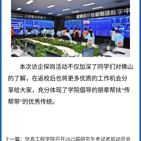
本次
访企探岗
活动不仅加深了
同学
们对佛山
的了解，在返校后
也
将更多优质的工作机会分
享给
大家
，充分体现了学院倡导的朋辈
帮扶
“传
帮带”的优秀传统。
上一篇：
信息工程学院召开2025届研究生考试考前动员会