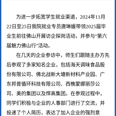
为进一步拓宽学生就业渠道，
2024年11月
22日至25日我院就业专员唐琳媛带领
2025届
毕
业生前往佛山
开展访企探岗活动
，
并
参与
“第六
届魅力佛山行”活动。
在
几天
的企业参访中，师生们跟随主办方先
后参观了多家知名企业，包括海天调味食品股
份有限公司、佛北战新大塘新材料产业园、广
东邦普循环科技有限公司、西樵蒙娜丽莎公
司、美的集团以及悍高集团。在参观过程中，
同学们积极与企业的人事部门进行了交流，
并
投递
了个人简历，表达了加入企业的强烈
意