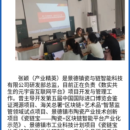
张颖（产业精英）是
景德镇瓷与链智能科技
有限公司研发部总监，
目前正在
负责《数实共
生的元宇宙互联网平台》项目开发与管理工
作。
曾主导开发
第五届中国国际进口博览会鉴
证溯源项目
、
海关总署
“区块链+艺术品”智慧监
管领域试点项目
、
景德镇市陶瓷产业技术创新
项目《瓷链宝
——陶瓷+区块链智能平台产业化
示范》
、
景德镇市工业科技计划项目《瓷链宝