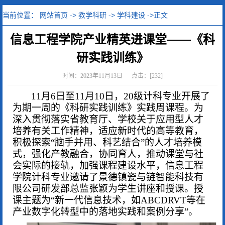
当前位置：
网站首页
->
教学科研
->
学科建设
->正文
信息工程学院产业精英进课堂——《科
研实践训练》
时间：2023年11月13日 点击：[
232
]
11
月
6
日
至
11月10日
，
20级计科专业开展了
为期一周的《科研实践训练》实践周课程。为
深入贯彻落实省教育厅、学校关于应用型人才
培养有关工作精神，适应新时代的高等教育，
积极探索
“脑手并用、科艺结合”的人才培养模
式，强化产教融合，协同育人，推动课堂与社
会实际的接轨，加强课程建设水平，信息工程
学院
计科专业邀请了
景德镇瓷与链智能科技有
限公司研发部总监张颖
为学生讲座和授课。授
课主题为
“
新一代信息技术，如
ABCDRVT等在
产业数字化转型中的落地实践和案例分享
”。