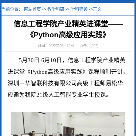
当前位置：
网站首页
->
教学科研
->
学科建设
->正文
信息工程学院产业精英进课堂——
《Python高级应用实践》
时间：2022年06月10日 点击：[
202
]
5
月
30
日
-6
月
10
日，信息工程学院产业精英
进课堂《
Python
高级应用实践》课程顺利开讲，
深圳三华智联科技有限公司高级工程师易松华
应邀为我院
21
级人工智能专业学生授课。